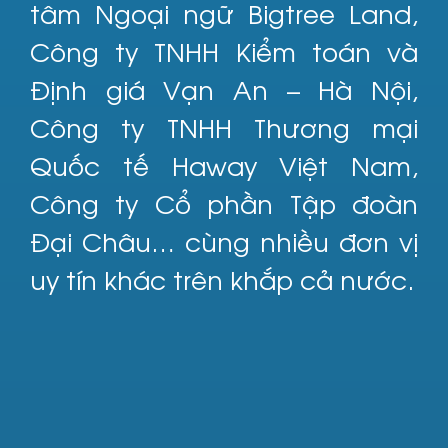
tâm Ngoại ngữ Bigtree Land,
Công ty TNHH Kiểm toán và
Định giá Vạn An – Hà Nội,
Công ty TNHH Thương mại
Quốc tế Haway Việt Nam,
Công ty Cổ phần Tập đoàn
Đại Châu… cùng nhiều đơn vị
uy tín khác trên khắp cả nước.