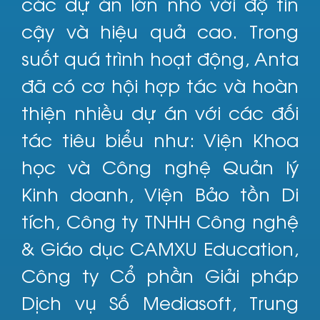
các dự án lớn nhỏ với độ tin
cậy và hiệu quả cao. Trong
suốt quá trình hoạt động, Anta
đã có cơ hội hợp tác và hoàn
thiện nhiều dự án với các đối
tác tiêu biểu như: Viện Khoa
học và Công nghệ Quản lý
Kinh doanh, Viện Bảo tồn Di
tích, Công ty TNHH Công nghệ
& Giáo dục CAMXU Education,
Công ty Cổ phần Giải pháp
Dịch vụ Số Mediasoft, Trung