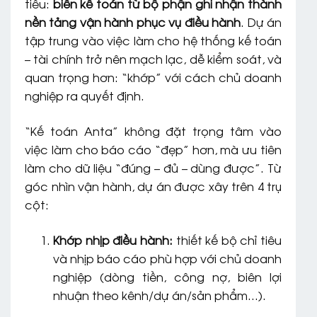
tiêu:
biến kế toán từ bộ phận ghi nhận thành
nền tảng vận hành phục vụ điều hành
. Dự án
tập trung vào việc làm cho hệ thống kế toán
– tài chính trở nên mạch lạc, dễ kiểm soát, và
quan trọng hơn: “khớp” với cách chủ doanh
nghiệp ra quyết định.
“Kế toán Anta” không đặt trọng tâm vào
việc làm cho báo cáo “đẹp” hơn, mà ưu tiên
làm cho dữ liệu “đúng – đủ – dùng được”. Từ
góc nhìn vận hành, dự án được xây trên 4 trụ
cột:
Khớp nhịp điều hành:
thiết kế bộ chỉ tiêu
và nhịp báo cáo phù hợp với chủ doanh
nghiệp (dòng tiền, công nợ, biên lợi
nhuận theo kênh/dự án/sản phẩm…).