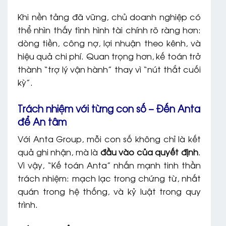
Khi nền tảng đã vững, chủ doanh nghiệp có
thể nhìn thấy tình hình tài chính rõ ràng hơn:
dòng tiền, công nợ, lợi nhuận theo kênh, và
hiệu quả chi phí. Quan trọng hơn, kế toán trở
thành “trợ lý vận hành” thay vì “nút thắt cuối
kỳ”.
Trách nhiệm với từng con số – Đến Anta
để An tâm
Với Anta Group, mỗi con số không chỉ là kết
quả ghi nhận, mà là
đầu vào của quyết định
.
Vì vậy, “Kế toán Anta” nhấn mạnh tinh thần
trách nhiệm: mạch lạc trong chứng từ, nhất
quán trong hệ thống, và kỷ luật trong quy
trình.