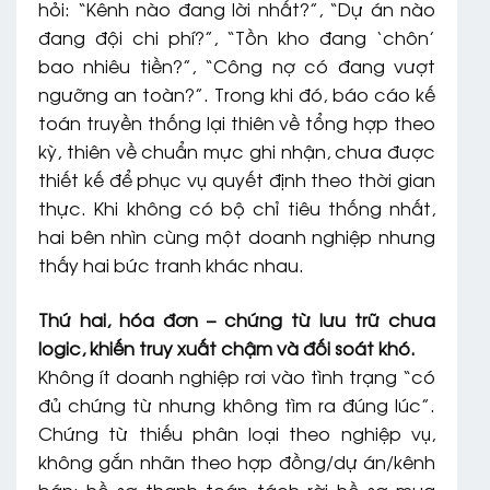
hỏi: “Kênh nào đang lời nhất?”, “Dự án nào
đang đội chi phí?”, “Tồn kho đang ‘chôn’
bao nhiêu tiền?”, “Công nợ có đang vượt
ngưỡng an toàn?”. Trong khi đó, báo cáo kế
toán truyền thống lại thiên về tổng hợp theo
kỳ, thiên về chuẩn mực ghi nhận, chưa được
thiết kế để phục vụ quyết định theo thời gian
thực. Khi không có bộ chỉ tiêu thống nhất,
hai bên nhìn cùng một doanh nghiệp nhưng
thấy hai bức tranh khác nhau.
Thứ hai, hóa đơn – chứng từ lưu trữ chưa
logic, khiến truy xuất chậm và đối soát khó.
Không ít doanh nghiệp rơi vào tình trạng “có
đủ chứng từ nhưng không tìm ra đúng lúc”.
Chứng từ thiếu phân loại theo nghiệp vụ,
không gắn nhãn theo hợp đồng/dự án/kênh