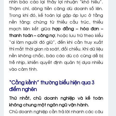
nhìn báo cáo lại thấy lợi nhuận “khó hiểu”.
Thậm chí, dòng tiền căng dù doanh số lên.
Trong khi đó, kế toán lại gặp áp lực ở tầng
nền tảng: chứng từ thiếu cấu trúc, thiếu
mạch liên kết giữa
hợp đồng – hóa đơn –
thanh toán – công nợ
, hoặc lưu trữ theo kiểu
“ai làm người đó giữ”, đến khi cần truy xuất
thì mất thời gian rà soát, đối chiếu. Khi dữ liệu
nền không chắc, báo cáo dù có cũng dễ bị
trễ nhịp, khiến quyết định quản trị dựa nhiều
vào cảm tính.
“Cồng kềnh” thường biểu hiện qua 3
điểm nghẽn
Thứ nhất, chủ doanh nghiệp và kế toán
không chung một ngôn ngữ vận hành.
Chủ doanh nghiệp cần trả lời nhanh các câu