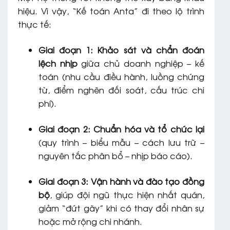
hiệu. Vì vậy, “Kế toán Anta” đi theo lộ trình
thực tế:
Giai đoạn 1: Khảo sát và chẩn đoán
lệch nhịp
giữa chủ doanh nghiệp – kế
toán (nhu cầu điều hành, luồng chứng
từ, điểm nghẽn đối soát, cấu trúc chi
phí).
Giai đoạn 2: Chuẩn hóa và tổ chức lại
(quy trình – biểu mẫu – cách lưu trữ –
nguyên tắc phân bổ – nhịp báo cáo).
Giai đoạn 3: Vận hành và đào tạo đồng
bộ
, giúp đội ngũ thực hiện nhất quán,
giảm “đứt gãy” khi có thay đổi nhân sự
hoặc mở rộng chi nhánh.