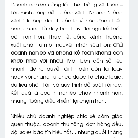
Doanh nghiệp càng lớn, hệ thống kế toán –
tài chính càng dễ… cồng kềnh. Nhưng “cồng
kềnh” không đơn thuần là vì hóa đơn nhiều
hơn, chứng từ dày hơn hay đội ngũ kế toán
bận rộn hơn. Thực tế, cồng kềnh thường
xuất phát từ một nguyên nhân sâu hơn:
chủ
doanh nghiệp và phòng kế toán không còn
khớp nhịp với nhau
. Một bên cần số liệu
nhanh để ra quyết định; bên còn lại loay
hoay với chứng từ chưa được tổ chức logic,
dữ liệu phân tán và quy trình đối soát rời rạc.
Kết quả là doanh nghiệp chạy nhanh hơn,
nhưng “bảng điều khiển” lại chậm hơn.
Nhiều chủ doanh nghiệp chia sẻ cảm giác
quen thuộc: doanh thu tăng, đơn hàng đều,
đội sales báo tín hiệu tốt… nhưng cuối tháng