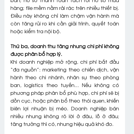
bán; hồ sơ thanh toán tách rời hồ sơ mua
hàng; file mềm nằm rải rác trên nhiều thiết bị.
Điều này không chỉ làm chậm vận hành mà
còn tăng rủi ro khi cần giải trình, quyết toán
hoặc kiểm tra nội bộ.
Thứ ba, doanh thu tăng nhưng chi phí không
được phân bổ hợp lý.
Khi doanh nghiệp mở rộng, chi phí bắt đầu
“đa nguồn”: marketing theo chiến dịch, vận
hành theo chi nhánh, nhân sự theo phòng
ban, logistics theo tuyến… Nếu không có
phương pháp phân bổ phù hợp, chi phí sẽ bị
dồn cục, hoặc phân bổ theo thói quen, khiến
biên lợi nhuận bị méo. Doanh nghiệp bán
nhiều nhưng không rõ lời ở đâu, lỗ ở đâu;
tăng trưởng thì có, nhưng hiệu quả khó đo.